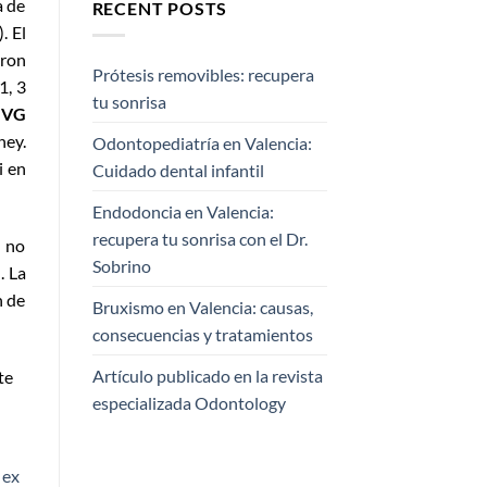
a de
RECENT POSTS
. El
eron
Prótesis removibles: recupera
1, 3
tu sonrisa
e
VG
ney.
Odontopediatría en Valencia:
i en
Cuidado dental infantil
Endodoncia en Valencia:
recupera tu sonrisa con el Dr.
a no
Sobrino
. La
n de
Bruxismo en Valencia: causas,
consecuencias y tratamientos
Artículo publicado en la revista
te
especializada Odontology
 ex