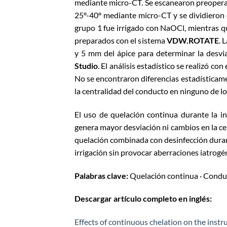
mediante micro-CT. Se escanearon preopera
25º-40º mediante micro-CT y se dividieron e
grupo 1 fue irrigado con NaOCl, mientras q
preparados con el sistema
VDW.ROTATE
. 
y 5 mm del ápice para determinar la desvia
Studio
. El análisis estadístico se realizó 
No se encontraron diferencias estadísticament
la centralidad del conducto en ninguno de los
El uso de quelación continua durante la i
genera mayor desviación ni cambios en la ce
quelación combinada con desinfección duran
irrigación sin provocar aberraciones iatrogé
Palabras clave:
Quelación continua · Conduc
Descargar artículo completo en inglés:
Effects of continuous chelation on the instr