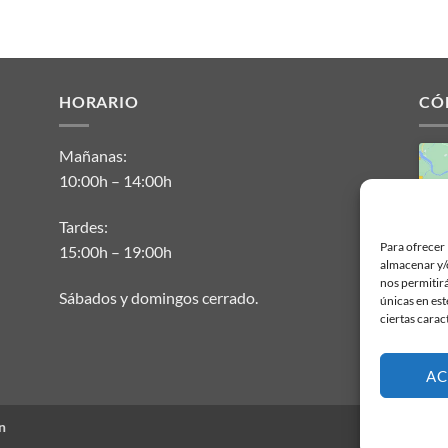
HORARIO
CÓ
Mañanas:
10:00h – 14:00h
Tardes:
Para ofrecer 
15:00h – 19:00h
almacenar y/o
nos permitir
Sábados y domingos cerrado.
únicas en est
ciertas carac
AC
n