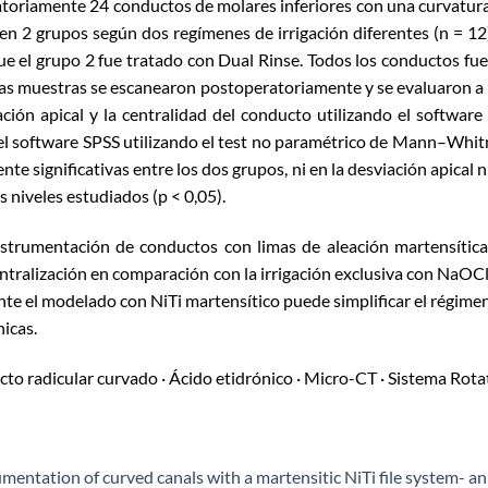
toriamente 24 conductos de molares inferiores con una curvatur
n 2 grupos según dos regímenes de irrigación diferentes (n = 12)
ue el grupo 2 fue tratado con Dual Rinse. Todos los conductos fu
Las muestras se escanearon postoperatoriamente y se evaluaron a 
ción apical y la centralidad del conducto utilizando el softwar
con el software SPSS utilizando el test no paramétrico de Mann–Whit
e significativas entre los dos grupos, ni en la desviación apical n
 niveles estudiados (p < 0,05).
nstrumentación de conductos con limas de aleación martensític
ntralización en comparación con la irrigación exclusiva con NaOCl
te el modelado con NiTi martensítico puede simplificar el régime
nicas.
to radicular curvado · Ácido etidrónico · Micro-CT · Sistema Rota
umentation of curved canals with a martensitic NiTi file system- an