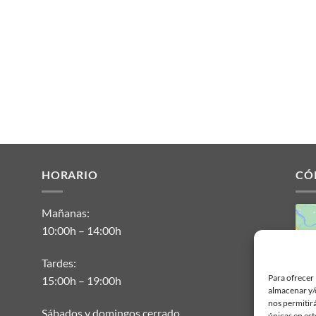
HORARIO
CÓ
Mañanas:
10:00h – 14:00h
Tardes:
Para ofrecer 
15:00h – 19:00h
almacenar y/o
nos permitir
Sábados y domingos cerrado.
únicas en est