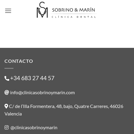
Saltar
al
contenido
CONTACTO
+34 683 27 44 57
info@clinicasobrinoymarin.com
C/ de l’Illa Formentera, 48, bajo, Quatre Carreres, 46026
Valencia
@clinicasobrinoymarin